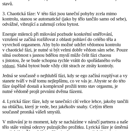
stavů.
3. Chaotická fáze: V této fázi jsou taneční pohyby zcela mimo
kontrolu, stanou se automatické (jako by tělo tančilo samo od sebe),
odvážné, vibrující a zahrnují celou bytost.
Energie milenců při milování pozbude konkrétní směřování,
vzrušení se začíná rozšiřovat z oblasti pohlaví do celého těla a
vyvrcholí orgasmem. Aby bylo možné udržet vědomou kontrolu
v chaotické fázi, je nutné si být velmi dobře vědom sám sebe. Pouze
silná osobnost s jasnou bdělou myslí může čelit fázi chaosu
s jistotou, že se bude schopna rychle vrátit do spořádaného světa
. Slabá bytost bude vždy cítit strach ze ztráty kontroly.
vědomí
Jedná se současně o nejhlubší fázi, kdy se ego začíná rozplývat a vy
stanete tváří v tvář tomu nejlepšímu, co ve vás je. Abyste se do této
fáze úspěšně dostali a komplexně prožili tento stav orgasmu, je
nutné vědomě projít prvními dvěma fázemi.
4. Lyrická fáze: fáze, kdy se tanečníci cítí velice lehce, jakoby tančili
na obláčku, který je vede, bez jakékoliv snahy. Celým tělem
současně proniká vášeň smyslů.
V milování je to moment, kdy se nacházíme v náručí partnera a naše
tělo stále vnímá odezvy pulzujícího prožitku. Lyrická fáze je úměrná