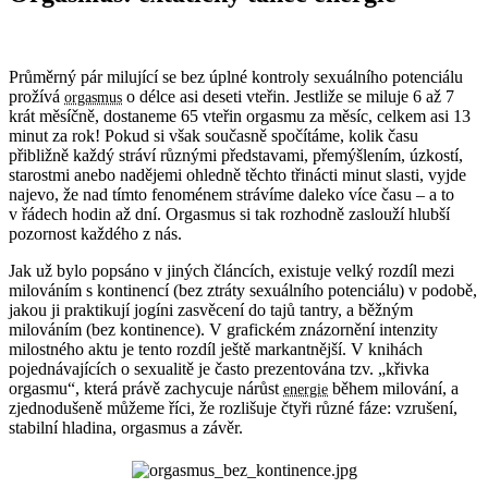
Průměrný pár milující se bez úplné kontroly sexuálního potenciálu
prožívá
o délce asi deseti vteřin. Jestliže se miluje 6 až 7
orgasmus
krát měsíčně, dostaneme 65 vteřin orgasmu za měsíc, celkem asi 13
minut za rok! Pokud si však současně spočítáme, kolik času
přibližně každý stráví různými představami, přemýšlením, úzkostí,
starostmi anebo nadějemi ohledně těchto třinácti minut slasti, vyjde
najevo, že nad tímto fenoménem strávíme daleko více času – a to
v řádech hodin až dní. Orgasmus si tak rozhodně zaslouží hlubší
pozornost každého z nás.
Jak už bylo popsáno v jiných článcích, existuje velký rozdíl mezi
milováním s kontinencí (bez ztráty sexuálního potenciálu) v podobě,
jakou ji praktikují jogíni zasvěcení do tajů tantry, a běžným
milováním (bez kontinence). V grafickém znázornění intenzity
milostného aktu je tento rozdíl ještě markantnější. V knihách
pojednávajících o sexualitě je často prezentována tzv. „křivka
orgasmu“, která právě zachycuje nárůst
během milování, a
energie
zjednodušeně můžeme říci, že rozlišuje čtyři různé fáze: vzrušení,
stabilní hladina, orgasmus a závěr.