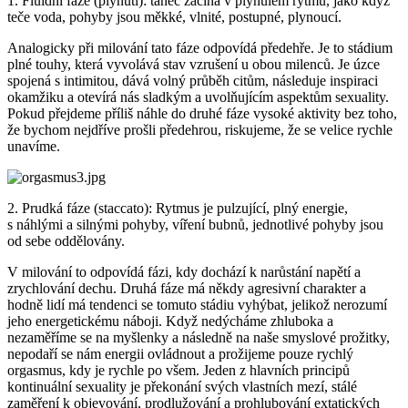
1. Fluidní fáze (plynutí): tanec začíná v plynulém rytmu, jako když
teče voda, pohyby jsou měkké, vlnité, postupné, plynoucí.
Analogicky při milování tato fáze odpovídá předehře. Je to stádium
plné touhy, která vyvolává stav vzrušení u obou milenců. Je úzce
spojená s intimitou, dává volný průběh citům, následuje inspiraci
okamžiku a otevírá nás sladkým a uvolňujícím aspektům sexuality.
Pokud přejdeme příliš náhle do druhé fáze vysoké aktivity bez toho,
že bychom nejdříve prošli předehrou, riskujeme, že se velice rychle
unavíme.
2. Prudká fáze (staccato): Rytmus je pulzující, plný energie,
s náhlými a silnými pohyby, víření bubnů, jednotlivé pohyby jsou
od sebe oddělovány.
V milování to odpovídá fázi, kdy dochází k narůstání napětí a
zrychlování dechu. Druhá fáze má někdy agresivní charakter a
hodně lidí má tendenci se tomuto stádiu vyhýbat, jelikož nerozumí
jeho energetickému náboji. Když nedýcháme zhluboka a
nezaměříme se na myšlenky a následně na naše smyslové prožitky,
nepodaří se nám energii ovládnout a prožijeme pouze rychlý
orgasmus, kdy je rychle po všem. Jeden z hlavních principů
kontinuální sexuality je překonání svých vlastních mezí, stálé
zaměření k objevování, prodlužování a prohlubování extatických