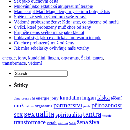
Sex jako duchovní cesta
Milování jako extatická akupresurní terapie
Manuskript Máří Magdalény: mysterium bohyně Isis
Spěte nazí: sedm výhod pro vaše zdraví
Vědomě probuzené ženy: Kdo jsme, co chceme od mužů
6 věcí, které probuzený muž chce od ženy
Přijměte penis svého muže jako klenot
Pohlavní styk jako extatická akupresurní terapie
Co chce probuzený muž od ženy
Jak míra sebelásky ovlivňuje naše vztahy
energie
,
jony
,
kundalini
,
lingan
,
orgasmus
,
Šakti
,
tantra
,
transformace
,
vědomí
Štítky
láska
kundalini
lingan
energie
jony
léčení
akupresura
děti
partnerství
přirozenost
muž
orgasmus
nahota
penis
sexualita
tantra
sex
spiritualita
terapie
transformace
žena
živa
vztah
vědomí
Šakti