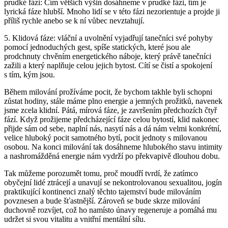
prudké fázi: Čím větších výšin dosáhneme v prudké fázi, tím je
lyrická fáze hlubší. Mnoho lidí se v této fázi nezorientuje a projde ji
příliš rychle anebo se k ní vůbec nevztahují.
5. Klidová fáze: vláční a uvolnění vyjadřují tanečníci své pohyby
pomocí jednoduchých gest, spíše statických, které jsou ale
prodchnuty chvěním energetického náboje, který právě tanečníci
zažili a který naplňuje celou jejich bytost. Cítí se čistí a spokojení
s tím, kým jsou.
Během milování prožíváme pocit, že bychom takhle byli schopni
zůstat hodiny, stále máme plno energie a jemných prožitků, navenek
jsme zcela klidní. Pátá, mírová fáze, je završením předchozích čtyř
fází. Když prožijeme předcházející fáze celou bytostí, klid nakonec
přijde sám od sebe, naplní nás, nasytí nás a dá nám velmi konkrétní,
velice hluboký pocit samotného bytí, pocit jednoty s milovanou
osobou. Na konci milování tak dosáhneme hlubokého stavu intimity
a nashromážděná energie nám vydrží po překvapivě dlouhou dobu.
Tak můžeme porozumět tomu, proč moudří tvrdí, že zatímco
obyčejní lidé ztrácejí a unavují se nekontrolovanou sexualitou, jogín
praktikující kontinenci znalý těchto tajemství bude milováním
povznesen a bude šťastnější. Zároveň se bude skrze milování
duchovně rozvíjet, což ho namísto únavy regeneruje a pomáhá mu
udržet si svou vitalitu a vnitřní mentální sílu.