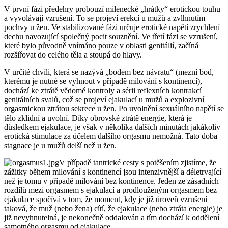
V první fázi předehry probouzí milenecké „hrátky“ erotickou touhu
a vyvolávají vzrušení. To se projeví erekcí u mužů a zvlhnutím
pochvy u žen. Ve stabilizované fázi určuje erotické napětí zrychlení
dechu navozující společný pocit souznění. Ve třetí fázi se vzrušení,
které bylo původně vnímáno pouze v oblasti genitálií, začíná
rozšiřovat do celého těla a stoupá do hlavy.
V určité chvíli, která se nazývá „bodem bez návratu“ (mezní bod,
kterému je nutné se vyhnout v případě milování s kontinencí),
dochází ke ztrátě vědomé kontroly a sérii reflexních kontrakcí
genitálních svalů, což se projeví ejakulací u mužů a explozivní
orgasmickou ztrátou sekrece u žen. Po uvolnění sexuálního napětí se
tělo zklidní a uvolní. Díky obrovské ztrátě energie, která je
důsledkem ejakulace, je však v několika dalších minutách jakákoliv
erotická stimulace za účelem dalšího orgasmu nemožná. Tato doba
stagnace je u mužů delší než u žen.
V případě tantrické cesty s potěšením zjistíme, že
zážitky během milování s kontinencí jsou intenzivnější a déletrvající
než je tomu v případě milování bez kontinence. Jeden ze zásadních
rozdílů mezi orgasmem s ejakulací a prodlouženým orgasmem bez
ejakulace spočívá v tom, že moment, kdy je již úroveň vzrušení
taková, že muž (nebo žena) cítí, že ejakulace (nebo ztráta energie) je
již nevyhnutelná, je nekonečně oddalován a tím dochází k oddělení
samotného orgasmu od ejakulace.