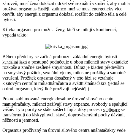
zároveň, musí žena dokázat udržet své sexuální vzrušení, aby mohla
prožívat orgasmus častěji, zatímco muž se musí energeticky více
otevřít, aby energii z orgasmu dokázal rozšířit do celého těla a celé
bytosti.
Křivka orgasmu pro muže a ženy, kteří se milují s kontinencí,
vypadá takto:
Během předehry se začíná probouzet základní energie bytosti –
a postupně podněcuje u obou milenců stavy extatické
kundaliní
šakti
rozkoše a značně zesílené smyslnosti. Důraz je kladen především
na smyslový požitek, sexuální vjemy, milostné prožitky a samotné
vzrušení. Prožitek orgasmu dosažený v této fázi se vztahuje
k silovým centrům múladháračakra a svádhišthánačakra (jedná se
o druh orgasmu, který lidé prožívají nejčastěji).
Pokud sublimovaná energie dosáhne úrovně silového centra
manipúračakry, milenci zažívají stavy expanze, svobody a spalující
vášně. Tyto pocity se stále zušlechťují a díky procesu
se
sublimace
transformují do láskyplných stavů, doprovázenými pocity dávání,
něžnosti a jemnosti.
Orgasmus prožívaný na úrovni silového centra anáhatačakry vede