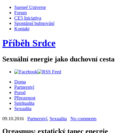
Sueneé Universe
Forum
CE5 Iniciativa
Spontánní bubnování
Kontakt
Příběh Srdce
Sexuální energie jako duchovní cesta
Doma
Partnerství
Porod
Přirozenost
Spiritualita
Sexualita
09.10.2016
Partnerství
,
Sexualita
No comments
Orgasmus: extatický tanec energie