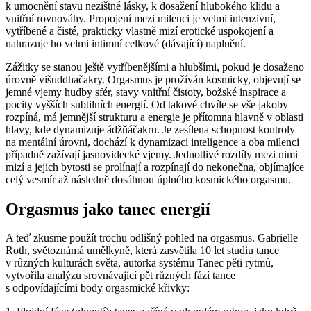
k umocnění stavu nezištné lásky, k dosažení hlubokého klidu a
vnitřní rovnováhy. Propojení mezi milenci je velmi intenzivní,
vytříbené a čisté, prakticky vlastně mizí erotické uspokojení a
nahrazuje ho velmi intimní celkové (dávající) naplnění.
Zážitky se stanou ještě vytříbenějšími a hlubšími, pokud je dosaženo
úrovně višuddhačakry. Orgasmus je prožíván kosmicky, objevují se
jemné vjemy hudby sfér, stavy vnitřní čistoty, božské inspirace a
pocity vyšších subtilních energií. Od takové chvíle se vše jakoby
rozpíná, má jemnější strukturu a energie je přítomna hlavně v oblasti
hlavy, kde dynamizuje ádžňáčakru. Je zesílena schopnost kontroly
na mentální úrovni, dochází k dynamizaci inteligence a oba milenci
případně zažívají jasnovidecké vjemy. Jednotlivé rozdíly mezi nimi
mizí a jejich bytosti se prolínají a rozpínají do nekonečna, objímajíce
celý vesmír až následně dosáhnou úplného kosmického orgasmu.
Orgasmus jako tanec energií
A teď zkusme použít trochu odlišný pohled na orgasmus. Gabrielle
Roth, světoznámá umělkyně, která zasvětila 10 let studiu tance
v různých kulturách světa, autorka systému Tanec pěti rytmů,
vytvořila analýzu srovnávající pět různých fází tance
s odpovídajícími body orgasmické křivky: