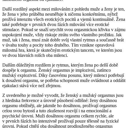
Další rozdílný aspekt mezi milováním z pohledu muže a ženy je ten,
že žena v jeho průběhu nesměřuje k ničemu konkrétnímu, nýbrž
prožívá intenzitu všech erotických pocitů a vjemů kontinuálně. Žena
také potřebuje v prvních dvou fázích milování více erotické
stimulace. Pokud se snaží urychlit svou orgasmickou křivku v zájmu
uspokojení muže, vždy riskuje ztrátu svého vlastního prožitku. Jak
muž, tak i žena, musí znát dobře svůj vlastní rytmus a současně brát
v úvahu touhy a pocity toho druhého. Tím vznikne opravdová
milostná hra, která je skutečným erotickým tancem, ve kterém jsou
ve dvou hlavních rolích oba milenci.
Dalším důležitým rozdílem je rytmus, kterým žena po delší době
dospěje k orgasmu. Ženský orgasmus je implozivní, zatímco
mužský explozivní. Díky časovému posunu, který milenci potřebují
k dosažení orgasmu, se potřeba schopnosti muže ovládnout a oddálit
ejakulaci stává více než zřejmou.
Z uvedeného je možné vyvodit, že ženský a mužský orgasmus jsou
z hlediska frekvence a úrovně působení odlišné: ženy dosáhnou
orgasmu obtížněji, ale jakmile ho dosáhnou, prožívají orgasmus
celou svou bytostí a tuto zkušenost rozvíjí i na emocionální a
psychické úrovni. Muži dosáhnou orgasmu celkem rychle, ale
v prvních fázích ho intenzivně prožívají pouze tělesně na fyzické
úrovni. Pokud chtějí oba dosáhnout prodlouženého orgasmus