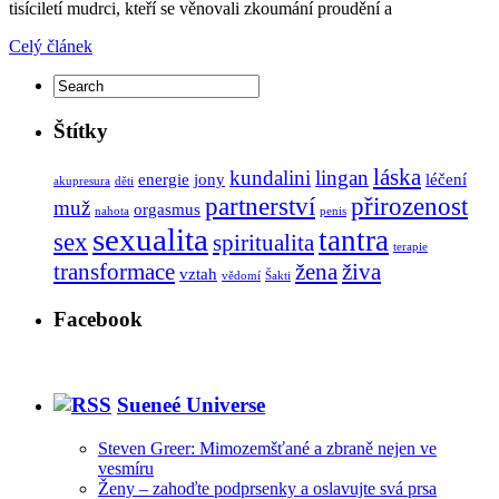
tisíciletí mudrci, kteří se věnovali zkoumání proudění a
Celý článek
Štítky
láska
kundalini
lingan
energie
jony
léčení
akupresura
děti
partnerství
přirozenost
muž
orgasmus
nahota
penis
sexualita
tantra
sex
spiritualita
terapie
transformace
žena
živa
vztah
vědomí
Šakti
Facebook
Sueneé Universe
Steven Greer: Mimozemšťané a zbraně nejen ve
vesmíru
Ženy – zahoďte podprsenky a oslavujte svá prsa