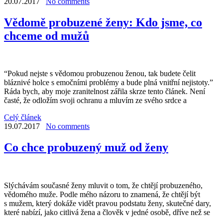
20.07.2017
No comments
Vědomě probuzené ženy: Kdo jsme, co
chceme od mužů
“Pokud nejste s vědomou probuzenou ženou, tak budete čelit
bláznivé holce s emočními problémy a bude plná vnitřní nejistoty.”
Ráda bych, aby moje zranitelnost zářila skrze tento článek. Není
časté, že odložím svoji ochranu a mluvím ze svého srdce a
Celý článek
19.07.2017
No comments
Co chce probuzený muž od ženy
Slýchávám současné ženy mluvit o tom, že chtějí probuzeného,
vědomého muže. Podle mého názoru to znamená, že chtějí být
s mužem, který dokáže vidět pravou podstatu ženy, skutečné dary,
které nabízí, jako citlivá žena a člověk v jedné osobě, dříve než se