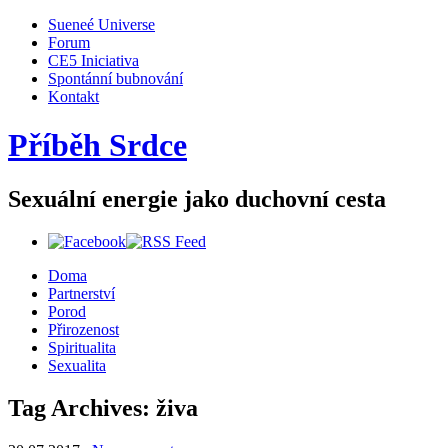
Sueneé Universe
Forum
CE5 Iniciativa
Spontánní bubnování
Kontakt
Příběh Srdce
Sexuální energie jako duchovní cesta
Doma
Partnerství
Porod
Přirozenost
Spiritualita
Sexualita
Tag Archives:
živa